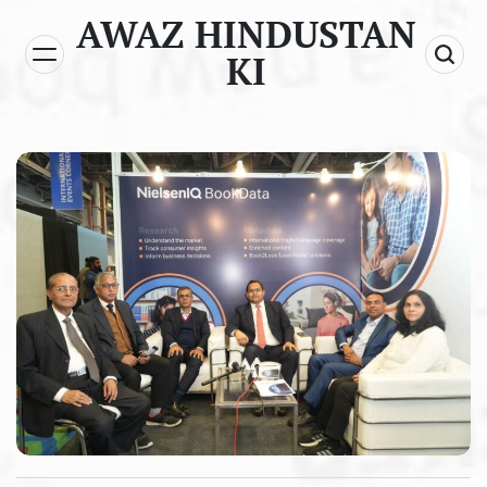
Skip
AWAZ HINDUSTAN
to
KI
content