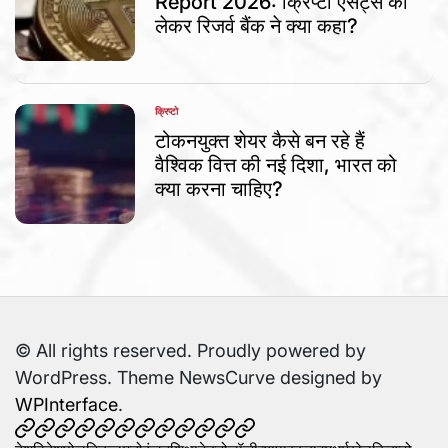
Report 2026: क्रिप्टो एसेट्स को
लेकर रिजर्व बैंक ने क्या कहा?
क्रिप्टो
POSTED
IN
टोकनयुक्त शेयर कैसे बन रहे हैं
वैश्विक वित्त की नई दिशा, भारत को
क्या करना चाहिए?
© All rights reserved. Proudly powered by
WordPress. Theme NewsCurve designed by
WPInterface
.
देश
विदेश
पोलटिकल
मनोरंजन
शिक्षा
टेक्नोलॉजी
व्यापार
क्राइम
धर्म
खेल
क्रिप्टो
स्वास्थ्य