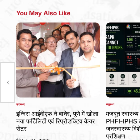
You May Also Like
र
स्वास्थ्य
स्वास्थ्य
POSTED
POSTED
IN
IN
इन्दिरा आईवीएफ ने बानेर, पुणे में खोला
मजबूत स्वास्थ्य 
नया फर्टिलिटी एवं रिप्रोडक्टिव केयर
PHFI-IPHS का
सेंटर
जनस्वास्थ्य विशे
प्रशिक्षण