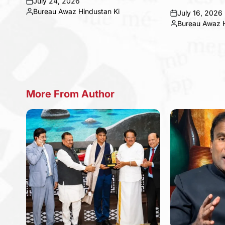
July 24, 2026
on
Bureau Awaz Hindustan Ki
July 16, 2026
Posted
on
Bureau Awaz H
by
Posted
by
More From Author