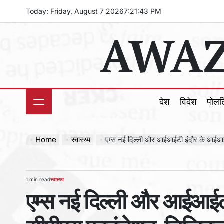
Skip
Today: Friday, August 7 2026
7
:
21
:
45
PM
to
AWAZ
content
देश
विदेश
पोल
Home
स्वास्थ्य
एम्स नई दिल्ली और आईआईटी इंदौर के आईआईटीआई दृष्टि सीपीएस फाउंडेशन, डिज
1 min read
स्वास्थ्य
Estimated
POSTED
एम्स नई दिल्ली और आईआईट
read
IN
time