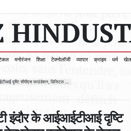
 HINDUST
टिकल
मनोरंजन
शिक्षा
टेक्नोलॉजी
व्यापार
क्राइम
धर्म
खे
िटल हेल्थकेयर इनोवेशन के नेतृत्व के लिए SETU-2024 के लिए हुए एकजुट
ी इंदौर के आईआईटीआई दृष्टि