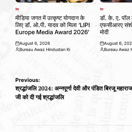
देश
देश
POSTED
POSTED
IN
IN
मीडिया जगत में उत्कृष्ट योगदान के
डॉ. के. ए. पॉल 
लिए डॉ. ओ.पी. यादव को मिला ‘LIPI
एफसीआरए संशो
Europe Media Award 2026’
मोदी
August 6, 2026
August 6, 20
on
on
Bureau Awaz Hindustan Ki
Bureau Awaz H
Posted
Posted
by
by
Post
Previous:
श्रद्धांजलि 2024: अन्नपूर्णा देवी और पंडित बिरजू महारा
navigation
जी को दी गई श्रद्धांजलि