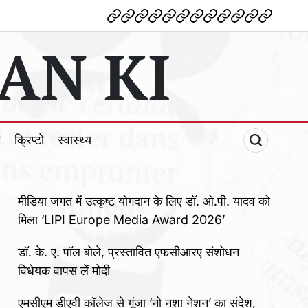
देश
विदेश
पोलटिकल
मनोरंजन
शिक्षा
टेक्नोलॉजी
व्यापार
क्राइम
धर्म
खेल
क्रिप्टो
स्वास्थ्य
AN KI
ल
क्रिप्टो
स्वास्थ्य
मीडिया जगत में उत्कृष्ट योगदान के लिए डॉ. ओ.पी. यादव को
मिला ‘LIPI Europe Media Award 2026’
डॉ. के. ए. पॉल बोले, प्रस्तावित एफसीआरए संशोधन
विधेयक वापस लें मोदी
एमसीएम डीएवी कॉलेज से गूंजा ‘नो नशा नेशन’ का संदेश,