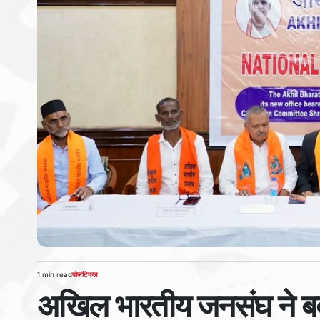
1 min read
पोलटिकल
Estimated
POSTED
अखिल भारतीय जनसंघ ने बदल
read
IN
time