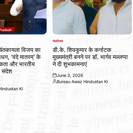
पोलटिकल
POSTED
IN
चिंतकायला विजय का
डी.के. शिवकुमार के कर्नाटक
ोधन, ‘वंदे मातरम्’ के
मुख्यमंत्री बनने पर डॉ. भार्गव मल्लप्पा
 एकता और भारतीय
ने दी शुभकामनाएं
 संदेश
June 3, 2026
on
Bureau Awaz Hindustan Ki
Posted
industan Ki
by