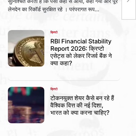
सुनिश्चित करती हैं कि पैसा कहां से आया, कहां गया और पूरे
सम्म
लेनदेन का रिकॉर्ड सुरक्षित रहे । परंपरागत रूप...
क्रिप्टो
POSTED
IN
RBI Financial Stability
Report 2026: क्रिप्टो
एसेट्स को लेकर रिजर्व बैंक ने
क्या कहा?
क्रिप्टो
POSTED
IN
टोकनयुक्त शेयर कैसे बन रहे हैं
वैश्विक वित्त की नई दिशा,
भारत को क्या करना चाहिए?