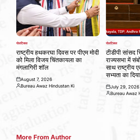
पोलटिकल
पोलटिकल
POSTED
POSTED
IN
IN
राष्ट्रीय हथकरघा दिवस पर पीएम मोदी
टीडीपी सांसद 
को मिला विजय चिंतकायला का
राज्यसभा में संब
मंगलागिरी शॉल
साथ राष्ट्रीय
सभ्यता का दिया
August 7, 2026
on
Bureau Awaz Hindustan Ki
July 29, 2026
Posted
on
Bureau Awaz H
by
Posted
by
More From Author