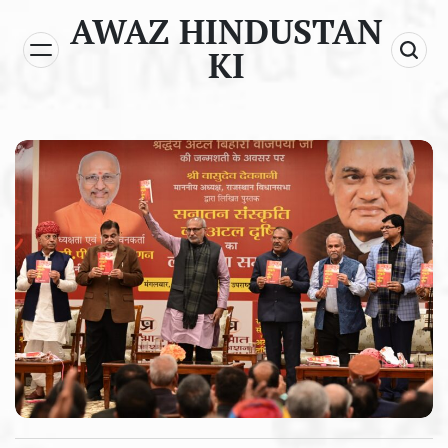
Skip
AWAZ HINDUSTAN
to
KI
content