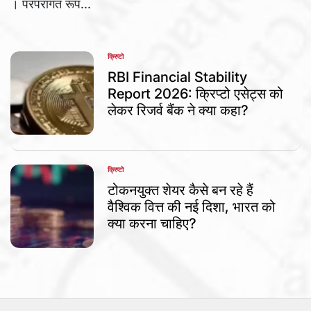
। परंपरागत रूप...
क्रिप्टो
POSTED
IN
RBI Financial Stability
Report 2026: क्रिप्टो एसेट्स को
लेकर रिजर्व बैंक ने क्या कहा?
क्रिप्टो
POSTED
IN
टोकनयुक्त शेयर कैसे बन रहे हैं
वैश्विक वित्त की नई दिशा, भारत को
क्या करना चाहिए?