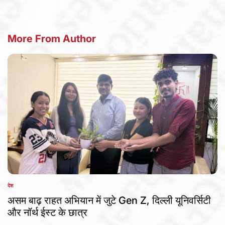
More From Author
देश
POSTED
IN
असम बाढ़ राहत अभियान में जुटे Gen Z, दिल्ली यूनिवर्सिटी
और नॉर्थ ईस्ट के छात्र