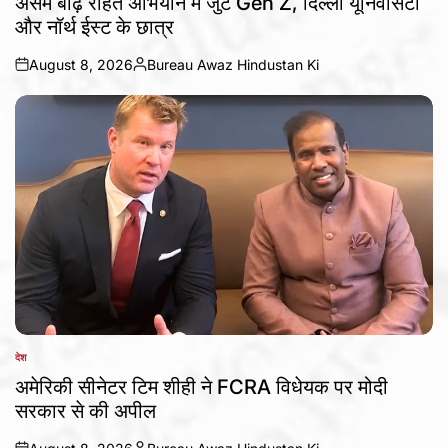
असम बाढ़ राहत अभियान में जुटे Gen Z, दिल्ली यूनिवर्सिटी
और नॉर्थ ईस्ट के छात्र
August 8, 2026
Bureau Awaz Hindustan Ki
on
Posted
by
देश
POSTED
IN
अमेरिकी सीनेटर टिम शीही ने FCRA विधेयक पर मोदी
सरकार से की अपील