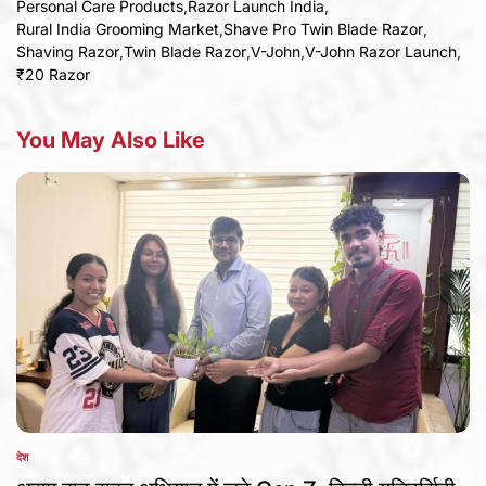
Personal Care Products
,
Razor Launch India
,
Rural India Grooming Market
,
Shave Pro Twin Blade Razor
,
Shaving Razor
,
Twin Blade Razor
,
V-John
,
V-John Razor Launch
,
₹20 Razor
You May Also Like
देश
POSTED
IN