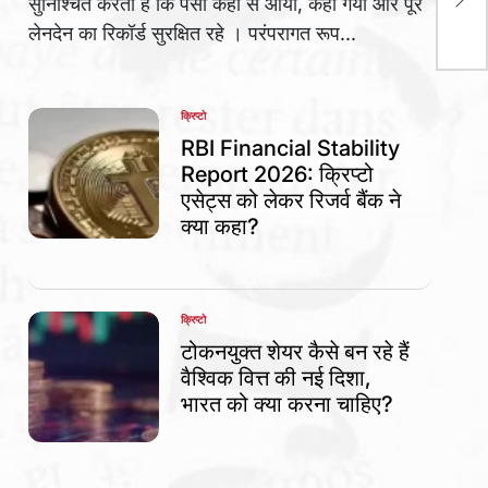
सुनिश्चित करती हैं कि पैसा कहां से आया, कहां गया और पूरे
की 
लेनदेन का रिकॉर्ड सुरक्षित रहे । परंपरागत रूप...
क्रिप्टो
POSTED
IN
RBI Financial Stability
Report 2026: क्रिप्टो
एसेट्स को लेकर रिजर्व बैंक ने
क्या कहा?
क्रिप्टो
POSTED
IN
टोकनयुक्त शेयर कैसे बन रहे हैं
वैश्विक वित्त की नई दिशा,
भारत को क्या करना चाहिए?