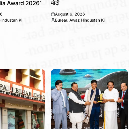
ia Award 2026’
मोदी
26
August 6, 2026
on
industan Ki
Bureau Awaz Hindustan Ki
Posted
by