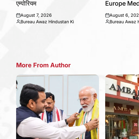
एम्पोरियम
Europe Med
August 7, 2026
August 6, 20
on
on
Bureau Awaz Hindustan Ki
Bureau Awaz H
Posted
Posted
by
by
More From Author