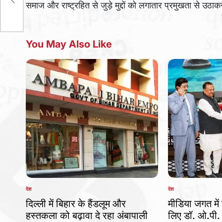
समाज और राष्ट्रहित से जुड़े मुद्दों को लगातार प्रमुखता से उठा
You May Also Like
देश
देश
POSTED
POSTED
IN
IN
दिल्ली में बिहार के हैंडलूम और
मीडिया जगत में 
हस्तकला को बढ़ावा दे रहा अंबापाली
लिए डॉ. ओ.पी.