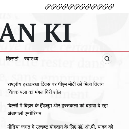
देश
विदेश
पोलटिकल
मनोरंजन
शिक्षा
टेक्नोलॉजी
व्यापार
क्राइम
धर्म
खेल
क्रिप्टो
स्वास्थ्य
AN KI
ल
क्रिप्टो
स्वास्थ्य
राष्ट्रीय हथकरघा दिवस पर पीएम मोदी को मिला विजय
चिंतकायला का मंगलागिरी शॉल
दिल्ली में बिहार के हैंडलूम और हस्तकला को बढ़ावा दे रहा
अंबापाली एम्पोरियम
मीडिया जगत में उत्कृष्ट योगदान के लिए डॉ. ओ.पी. यादव को