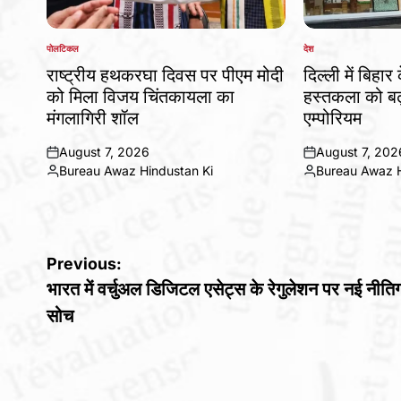
पोलटिकल
देश
POSTED
POSTED
IN
IN
राष्ट्रीय हथकरघा दिवस पर पीएम मोदी
दिल्ली में बिहार
को मिला विजय चिंतकायला का
हस्तकला को बढ़
मंगलागिरी शॉल
एम्पोरियम
August 7, 2026
August 7, 202
on
on
Bureau Awaz Hindustan Ki
Bureau Awaz H
Posted
Posted
by
by
Post
Previous:
भारत में वर्चुअल डिजिटल एसेट्स के रेगुलेशन पर नई नीति
navigation
सोच