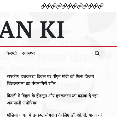
देश
विदेश
पोलटिकल
मनोरंजन
शिक्षा
टेक्नोलॉजी
व्यापार
क्राइम
धर्म
खेल
क्रिप्टो
स्वास्थ्य
AN KI
ल
क्रिप्टो
स्वास्थ्य
राष्ट्रीय हथकरघा दिवस पर पीएम मोदी को मिला विजय
चिंतकायला का मंगलागिरी शॉल
दिल्ली में बिहार के हैंडलूम और हस्तकला को बढ़ावा दे रहा
अंबापाली एम्पोरियम
मीडिया जगत में उत्कृष्ट योगदान के लिए डॉ. ओ.पी. यादव को