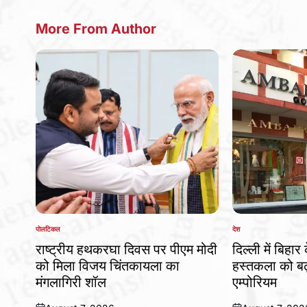
More From Author
पोलटिकल
देश
POSTED
POSTED
IN
IN
राष्ट्रीय हथकरघा दिवस पर पीएम मोदी
दिल्ली में बिहार
को मिला विजय चिंतकायला का
हस्तकला को बढ़
मंगलागिरी शॉल
एम्पोरियम