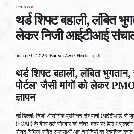
1 min read
देश
Estimated
POSTED
थर्ड शिफ्ट बहाली, लंबित भ
read
IN
time
लेकर निजी आईटीआई संचालकों
on
June 9, 2026
Bureau Awaz Hindustan Ki
थर्ड शिफ्ट बहाली, लंबित भुगतान,
पोर्टल’ जैसी मांगों को लेकर
ज्ञापन
नई दिल्ली:
निजी औद्योगिक प्रशिक्षण संस्थानों (आईटीआई) से ज
(FOAII) के बैनर तले सोमवार को जंतर-मंतर पर विरोध प्रदर्श
मौजूद विभिन्न लंबित समस्याओं और चुनौतियों को रेखांकित करते 