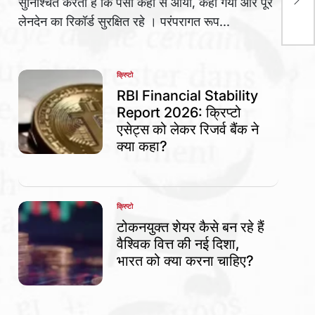
सुनिश्चित करती हैं कि पैसा कहां से आया, कहां गया और पूरे
गर्म
लेनदेन का रिकॉर्ड सुरक्षित रहे । परंपरागत रूप...
क्रिप्टो
POSTED
IN
RBI Financial Stability
Report 2026: क्रिप्टो
एसेट्स को लेकर रिजर्व बैंक ने
क्या कहा?
क्रिप्टो
POSTED
IN
टोकनयुक्त शेयर कैसे बन रहे हैं
वैश्विक वित्त की नई दिशा,
भारत को क्या करना चाहिए?