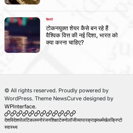
क्रिप्टो
POSTED
IN
टोकनयुक्त शेयर कैसे बन रहे हैं
वैश्विक वित्त की नई दिशा, भारत को
क्या करना चाहिए?
© All rights reserved. Proudly powered by
WordPress. Theme NewsCurve designed by
WPInterface
.
देश
विदेश
पोलटिकल
मनोरंजन
शिक्षा
टेक्नोलॉजी
व्यापार
क्राइम
धर्म
खेल
क्रिप्टो
स्वास्थ्य
देश
विदेश
पोलटिकल
मनोरंजन
शिक्षा
टेक्नोलॉजी
व्यापार
क्राइम
धर्म
खेल
क्रिप्टो
स्वास्थ्य