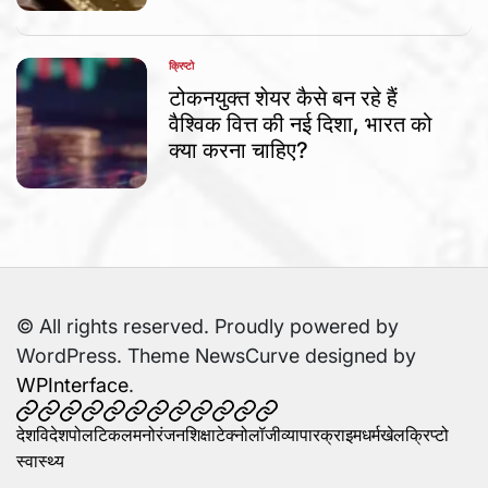
क्रिप्टो
POSTED
IN
टोकनयुक्त शेयर कैसे बन रहे हैं
वैश्विक वित्त की नई दिशा, भारत को
क्या करना चाहिए?
© All rights reserved. Proudly powered by
WordPress. Theme NewsCurve designed by
WPInterface
.
देश
विदेश
पोलटिकल
मनोरंजन
शिक्षा
टेक्नोलॉजी
व्यापार
क्राइम
धर्म
खेल
क्रिप्टो
स्वास्थ्य
देश
विदेश
पोलटिकल
मनोरंजन
शिक्षा
टेक्नोलॉजी
व्यापार
क्राइम
धर्म
खेल
क्रिप्टो
स्वास्थ्य