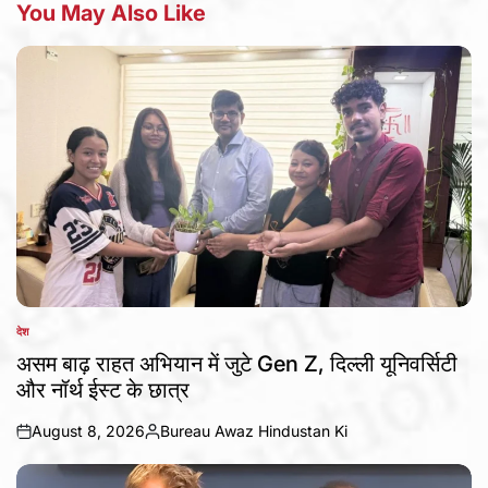
You May Also Like
देश
POSTED
IN
असम बाढ़ राहत अभियान में जुटे Gen Z, दिल्ली यूनिवर्सिटी
और नॉर्थ ईस्ट के छात्र
August 8, 2026
Bureau Awaz Hindustan Ki
on
Posted
by