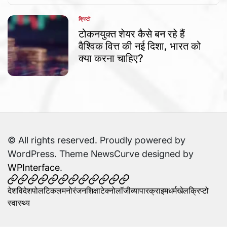
क्रिप्टो
POSTED
IN
टोकनयुक्त शेयर कैसे बन रहे हैं
वैश्विक वित्त की नई दिशा, भारत को
क्या करना चाहिए?
© All rights reserved. Proudly powered by
WordPress. Theme NewsCurve designed by
WPInterface
.
देश
विदेश
पोलटिकल
मनोरंजन
शिक्षा
टेक्नोलॉजी
व्यापार
क्राइम
धर्म
खेल
क्रिप्टो
स्वास्थ्य
देश
विदेश
पोलटिकल
मनोरंजन
शिक्षा
टेक्नोलॉजी
व्यापार
क्राइम
धर्म
खेल
क्रिप्टो
स्वास्थ्य