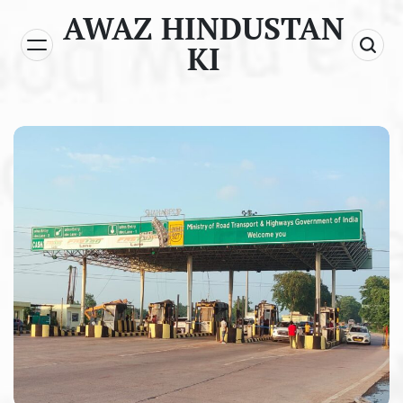
Skip
AWAZ HINDUSTAN
to
KI
content