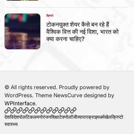
क्रिप्टो
POSTED
IN
टोकनयुक्त शेयर कैसे बन रहे हैं
वैश्विक वित्त की नई दिशा, भारत को
क्या करना चाहिए?
© All rights reserved. Proudly powered by
WordPress. Theme NewsCurve designed by
WPInterface
.
देश
विदेश
पोलटिकल
मनोरंजन
शिक्षा
टेक्नोलॉजी
व्यापार
क्राइम
धर्म
खेल
क्रिप्टो
स्वास्थ्य
देश
विदेश
पोलटिकल
मनोरंजन
शिक्षा
टेक्नोलॉजी
व्यापार
क्राइम
धर्म
खेल
क्रिप्टो
स्वास्थ्य