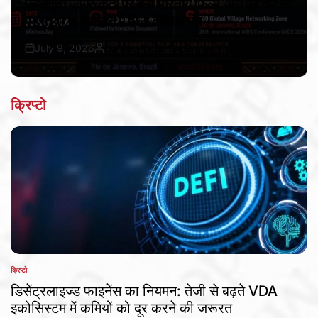
एचआईवी जागरूकता पर बनी भारतीय फिल्म ‘अस एंड देम’ को
एड्स 2026 सम्मेलन में मिला वैश्विक मंच
July 9, 2026
Bureau Awaz Hindustan Ki
Post
By:
Date
क्रिप्टो
क्रिप्टो
POSTED
IN
डिसेंट्रलाइज्ड फाइनेंस का नियमन: तेजी से बढ़ते VDA
इकोसिस्टम में कमियों को दूर करने की जरूरत