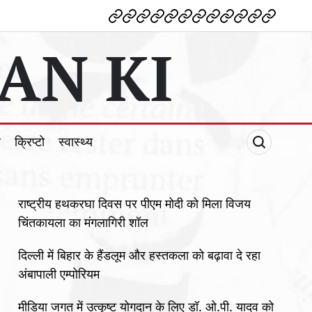
देश
विदेश
पोलटिकल
मनोरंजन
शिक्षा
टेक्नोलॉजी
व्यापार
क्राइम
धर्म
खेल
क्रिप्टो
स्वास्थ्य
AN KI
ल
क्रिप्टो
स्वास्थ्य
राष्ट्रीय हथकरघा दिवस पर पीएम मोदी को मिला विजय
चिंतकायला का मंगलागिरी शॉल
दिल्ली में बिहार के हैंडलूम और हस्तकला को बढ़ावा दे रहा
अंबापाली एम्पोरियम
मीडिया जगत में उत्कृष्ट योगदान के लिए डॉ. ओ.पी. यादव को