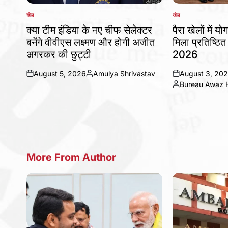
खेल
खेल
POSTED
POSTED
IN
IN
क्या टीम इंडिया के नए चीफ सेलेक्टर
पैरा खेलों में 
बनेंगे वीवीएस लक्ष्मण और होगी अजीत
मिला प्रतिष्ठ
अगरकर की छुट्टी
2026
August 5, 2026
Amulya Shrivastav
August 3, 20
on
Posted
on
Bureau Awaz H
by
Posted
by
More From Author