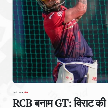
1 min read
खेल
Estimated
POSTED
RCB बनाम GT: विराट की अग्
read
IN
time