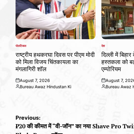
पोलटिकल
देश
POSTED
POSTED
IN
IN
राष्ट्रीय हथकरघा दिवस पर पीएम मोदी
दिल्ली में बिहार
को मिला विजय चिंतकायला का
हस्तकला को बढ़
मंगलागिरी शॉल
एम्पोरियम
August 7, 2026
August 7, 202
on
on
Bureau Awaz Hindustan Ki
Bureau Awaz H
Posted
Posted
by
by
Post
Previous:
₹20 की कीमत में “वी-जॉन” का नया Shave Pro Tw
navigation