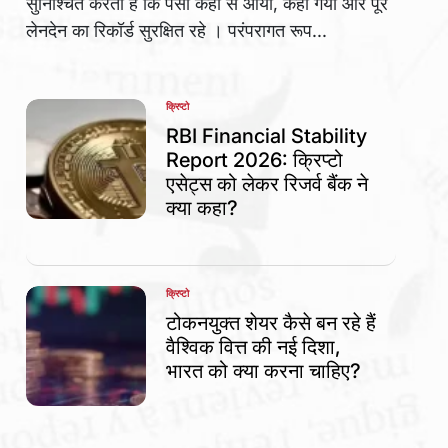
सुनिश्चित करती हैं कि पैसा कहां से आया, कहां गया और पूरे
लेनदेन का रिकॉर्ड सुरक्षित रहे । परंपरागत रूप...
क्रिप्टो
POSTED
IN
RBI Financial Stability
Report 2026: क्रिप्टो
एसेट्स को लेकर रिजर्व बैंक ने
क्या कहा?
क्रिप्टो
POSTED
IN
टोकनयुक्त शेयर कैसे बन रहे हैं
वैश्विक वित्त की नई दिशा,
भारत को क्या करना चाहिए?