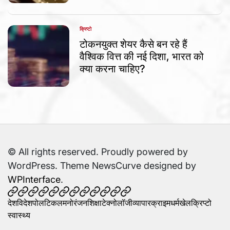
क्रिप्टो
POSTED
IN
टोकनयुक्त शेयर कैसे बन रहे हैं
वैश्विक वित्त की नई दिशा, भारत को
क्या करना चाहिए?
© All rights reserved. Proudly powered by
WordPress. Theme NewsCurve designed by
WPInterface
.
देश
विदेश
पोलटिकल
मनोरंजन
शिक्षा
टेक्नोलॉजी
व्यापार
क्राइम
धर्म
खेल
क्रिप्टो
स्वास्थ्य
देश
विदेश
पोलटिकल
मनोरंजन
शिक्षा
टेक्नोलॉजी
व्यापार
क्राइम
धर्म
खेल
क्रिप्टो
स्वास्थ्य