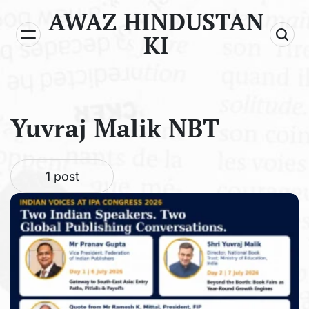
Skip
AWAZ HINDUSTAN
to
KI
content
Yuvraj Malik NBT
1 post