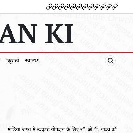
देश
विदेश
पोलटिकल
मनोरंजन
शिक्षा
टेक्नोलॉजी
व्यापार
क्राइम
धर्म
खेल
क्रिप्टो
स्वास्थ्य
AN KI
ल
क्रिप्टो
स्वास्थ्य
मीडिया जगत में उत्कृष्ट योगदान के लिए डॉ. ओ.पी. यादव को