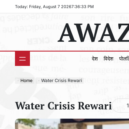
Skip
Today: Friday, August 7 2026
7
:
36
:
35
PM
to
AWAZ
content
देश
विदेश
पोल
Home
Water Crisis Rewari
Water Crisis Rewari
1