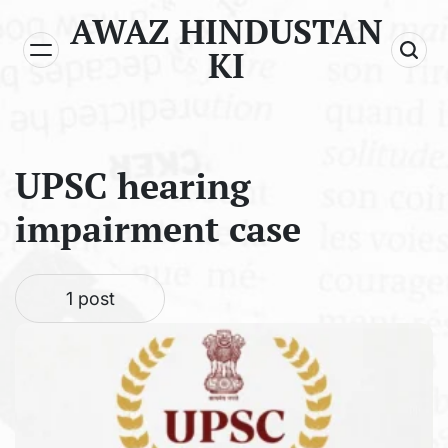
Skip
AWAZ HINDUSTAN
to
KI
content
UPSC hearing
impairment case
1 post