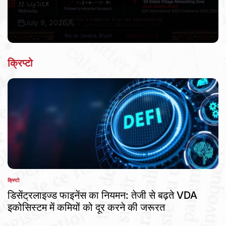
एड्स 2026 सम्मेलन में मिला वैश्विक मंच
July 9, 2026
Bureau Awaz Hindustan Ki
Post
By:
Date
क्रिप्टो
क्रिप्टो
POSTED
IN
डिसेंट्रलाइज्ड फाइनेंस का नियमन: तेजी से बढ़ते VDA
इकोसिस्टम में कमियों को दूर करने की जरूरत