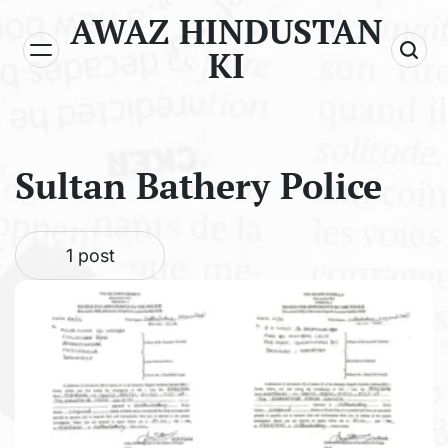
Skip
AWAZ HINDUSTAN
to
KI
content
Sultan Bathery Police
1 post