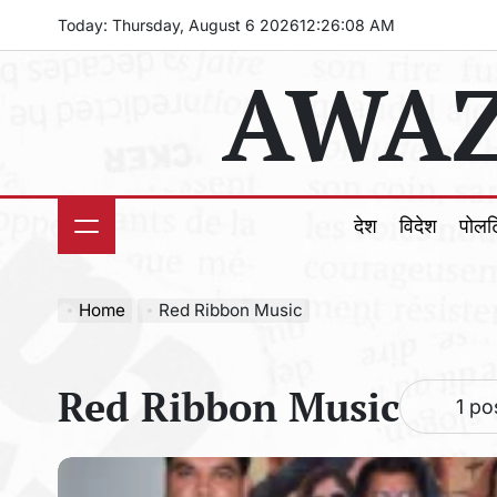
Skip
Today: Thursday, August 6 2026
12
:
26
:
10
AM
to
AWAZ
content
देश
विदेश
पोल
Home
Red Ribbon Music
Red Ribbon Music
1 po