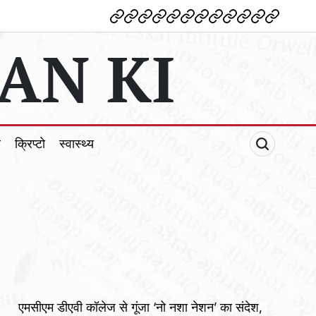
देश
विदेश
पोलटिकल
मनोरंजन
शिक्षा
टेक्नोलॉजी
व्यापार
क्राइम
धर्म
खेल
क्रिप्टो
स्वास्थ्य
AN KI
ल
क्रिप्टो
स्वास्थ्य
एमसीएम डीएवी कॉलेज से गूंजा ‘नो नशा नेशन’ का संदेश,