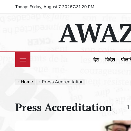
Skip
Today: Friday, August 7 2026
7
:
31
:
31
PM
to
AWAZ
content
देश
विदेश
पोल
Home
Press Accreditation
Press Accreditation
1