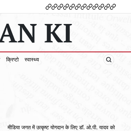
देश
विदेश
पोलटिकल
मनोरंजन
शिक्षा
टेक्नोलॉजी
व्यापार
क्राइम
धर्म
खेल
क्रिप्टो
स्वास्थ्य
AN KI
ल
क्रिप्टो
स्वास्थ्य
मीडिया जगत में उत्कृष्ट योगदान के लिए डॉ. ओ.पी. यादव को