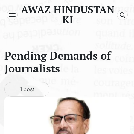
Skip
AWAZ HINDUSTAN
to
KI
content
Pending Demands of
Journalists
1 post