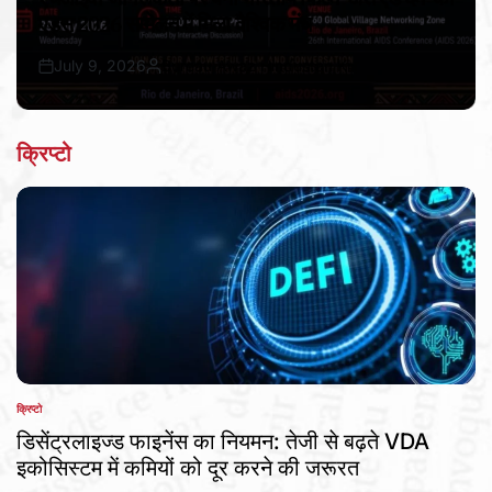
एड्स 2026 सम्मेलन में मिला वैश्विक मंच
July 9, 2026
Bureau Awaz Hindustan Ki
Post
By:
Date
क्रिप्टो
क्रिप्टो
POSTED
IN
डिसेंट्रलाइज्ड फाइनेंस का नियमन: तेजी से बढ़ते VDA
इकोसिस्टम में कमियों को दूर करने की जरूरत