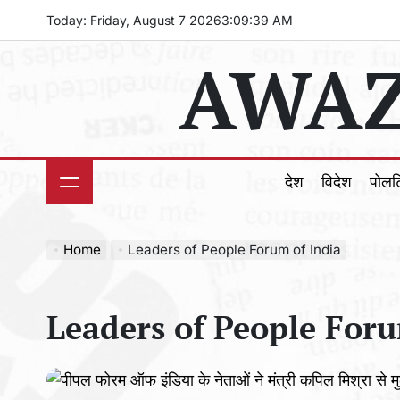
Skip
Today: Friday, August 7 2026
3
:
09
:
41
AM
to
AWAZ
content
देश
विदेश
पोल
Home
Leaders of People Forum of India
Leaders of People Foru