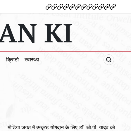
देश
विदेश
पोलटिकल
मनोरंजन
शिक्षा
टेक्नोलॉजी
व्यापार
क्राइम
धर्म
खेल
क्रिप्टो
स्वास्थ्य
AN KI
ल
क्रिप्टो
स्वास्थ्य
मीडिया जगत में उत्कृष्ट योगदान के लिए डॉ. ओ.पी. यादव को