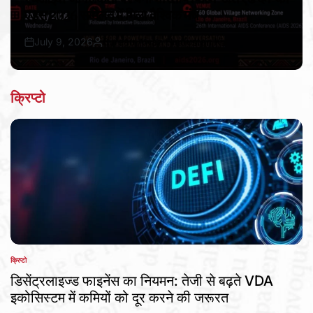
एड्स 2026 सम्मेलन में मिला वैश्विक मंच
July 9, 2026
Bureau Awaz Hindustan Ki
Post
By:
Date
क्रिप्टो
क्रिप्टो
POSTED
IN
डिसेंट्रलाइज्ड फाइनेंस का नियमन: तेजी से बढ़ते VDA
इकोसिस्टम में कमियों को दूर करने की जरूरत