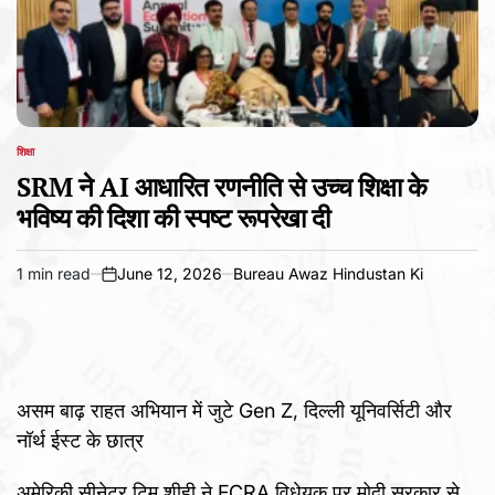
शिक्षा
POSTED
IN
SRM ने AI आधारित रणनीति से उच्च शिक्षा के
भविष्य की दिशा की स्पष्ट रूपरेखा दी
1 min read
June 12, 2026
Bureau Awaz Hindustan Ki
Estimated
on
read
time
असम बाढ़ राहत अभियान में जुटे Gen Z, दिल्ली यूनिवर्सिटी और
नॉर्थ ईस्ट के छात्र
अमेरिकी सीनेटर टिम शीही ने FCRA विधेयक पर मोदी सरकार से