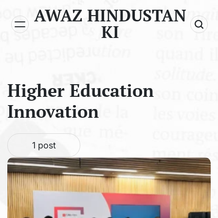
Skip
AWAZ HINDUSTAN
to
KI
content
Higher Education
Innovation
1 post