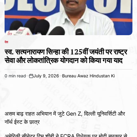
देश
POSTED
IN
स्व. सत्यनारायण सिन्हा की 125वीं जयंती पर राष्ट्र
सेवा और लोकतांत्रिक योगदान को किया गया याद
0 min read
July 9, 2026
Bureau Awaz Hindustan Ki
Estimated
on
read
time
असम बाढ़ राहत अभियान में जुटे Gen Z, दिल्ली यूनिवर्सिटी और
नॉर्थ ईस्ट के छात्र
अमेरिकी सीनेटर टिम शीही ने FCRA विधेयक पर मोदी सरकार से