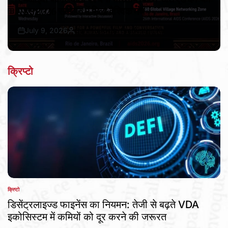
एड्स 2026 सम्मेलन में मिला वैश्विक मंच
July 9, 2026
Bureau Awaz Hindustan Ki
Post
By:
Date
क्रिप्टो
क्रिप्टो
POSTED
IN
डिसेंट्रलाइज्ड फाइनेंस का नियमन: तेजी से बढ़ते VDA
इकोसिस्टम में कमियों को दूर करने की जरूरत