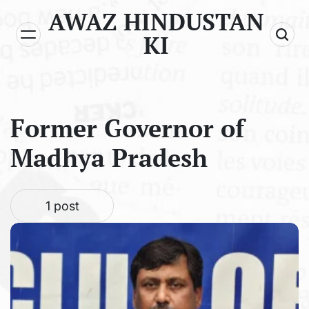
Skip
AWAZ HINDUSTAN
to
KI
content
Former Governor of
Madhya Pradesh
1 post