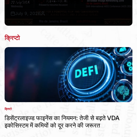
एड्स 2026 सम्मेलन में मिला वैश्विक मंच
July 9, 2026
Bureau Awaz Hindustan Ki
Post
By:
Date
क्रिप्टो
क्रिप्टो
POSTED
IN
डिसेंट्रलाइज्ड फाइनेंस का नियमन: तेजी से बढ़ते VDA
इकोसिस्टम में कमियों को दूर करने की जरूरत