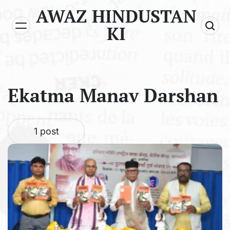
Skip
AWAZ HINDUSTAN
to
KI
content
Ekatma Manav Darshan
1 post