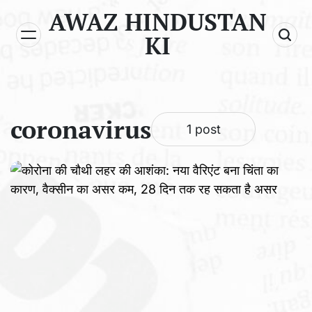
Skip
AWAZ HINDUSTAN
to
KI
content
coronavirus
1 post