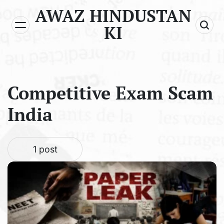
Skip
AWAZ HINDUSTAN
to
KI
content
Competitive Exam Scam
India
1 post