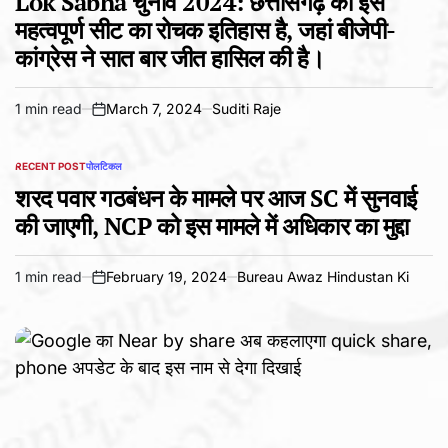
Lok Sabha चुनाव 2024: छत्तीसगढ़ की इस
महत्वपूर्ण सीट का रोचक इतिहास है, जहां बीजेपी-
कांग्रेस ने सात बार जीत हासिल की है।
1 min read
March 7, 2024
Suditi Raje
Estimated
on
read
time
RECENT POST
पोलटिकल
POSTED
IN
शरद पवार गठबंधन के मामले पर आज SC में सुनवाई
की जाएगी, NCP को इस मामले में अधिकार का मुद्दा
1 min read
February 19, 2024
Bureau Awaz Hindustan Ki
Estimated
on
read
time