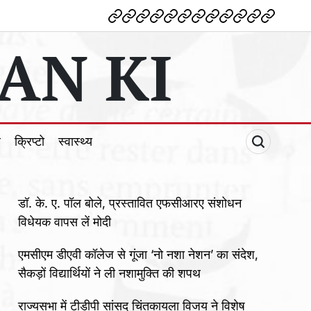
देश
विदेश
पोलटिकल
मनोरंजन
शिक्षा
टेक्नोलॉजी
व्यापार
क्राइम
धर्म
खेल
क्रिप्टो
स्वास्थ्य
AN KI
ल
क्रिप्टो
स्वास्थ्य
डॉ. के. ए. पॉल बोले, प्रस्तावित एफसीआरए संशोधन
विधेयक वापस लें मोदी
एमसीएम डीएवी कॉलेज से गूंजा ‘नो नशा नेशन’ का संदेश,
सैकड़ों विद्यार्थियों ने ली नशामुक्ति की शपथ
राज्यसभा में टीडीपी सांसद चिंतकायला विजय ने विशेष