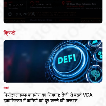
एड्स 2026 सम्मेलन में मिला वैश्विक मंच
July 9, 2026
Bureau Awaz Hindustan Ki
Post
By:
Date
क्रिप्टो
क्रिप्टो
POSTED
IN
डिसेंट्रलाइज्ड फाइनेंस का नियमन: तेजी से बढ़ते VDA
इकोसिस्टम में कमियों को दूर करने की जरूरत