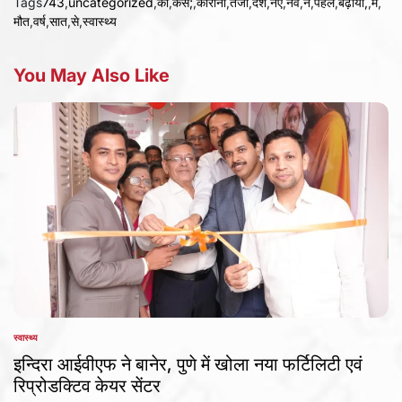
Tags
743
,
uncategorized
,
की
,
केस;
,
कोरोना
,
तेजी
,
देश
,
नए
,
नव
,
ने
,
पहले
,
बढ़ाया,
,
में
,
मौत
,
वर्ष
,
सात
,
से
,
स्वास्थ्य
You May Also Like
स्वास्थ्य
POSTED
IN
इन्दिरा आईवीएफ ने बानेर, पुणे में खोला नया फर्टिलिटी एवं
रिप्रोडक्टिव केयर सेंटर