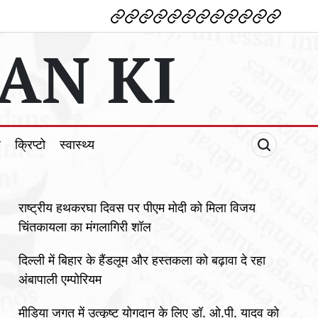
देश
विदेश
पोलटिकल
मनोरंजन
शिक्षा
टेक्नोलॉजी
व्यापार
क्राइम
धर्म
खेल
क्रिप्टो
स्वास्थ्य
AN KI
ल
क्रिप्टो
स्वास्थ्य
राष्ट्रीय हथकरघा दिवस पर पीएम मोदी को मिला विजय
चिंतकायला का मंगलागिरी शॉल
दिल्ली में बिहार के हैंडलूम और हस्तकला को बढ़ावा दे रहा
अंबापाली एम्पोरियम
मीडिया जगत में उत्कृष्ट योगदान के लिए डॉ. ओ.पी. यादव को