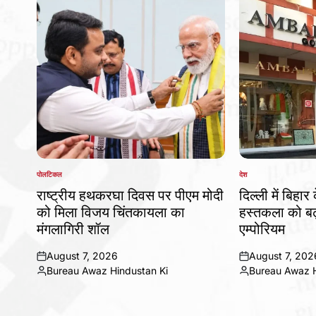
पोलटिकल
देश
POSTED
POSTED
IN
IN
राष्ट्रीय हथकरघा दिवस पर पीएम मोदी
दिल्ली में बिहार
को मिला विजय चिंतकायला का
हस्तकला को बढ़
मंगलागिरी शॉल
एम्पोरियम
August 7, 2026
August 7, 202
on
on
Bureau Awaz Hindustan Ki
Bureau Awaz H
Posted
Posted
by
by