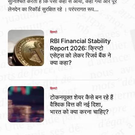
सुनिश्चित करती हैं कि पैसा कहां से आया, कहां गया और पूरे
लेनदेन का रिकॉर्ड सुरक्षित रहे । परंपरागत रूप...
क्रिप्टो
POSTED
IN
RBI Financial Stability
Report 2026: क्रिप्टो
एसेट्स को लेकर रिजर्व बैंक ने
क्या कहा?
क्रिप्टो
POSTED
IN
टोकनयुक्त शेयर कैसे बन रहे हैं
वैश्विक वित्त की नई दिशा,
भारत को क्या करना चाहिए?