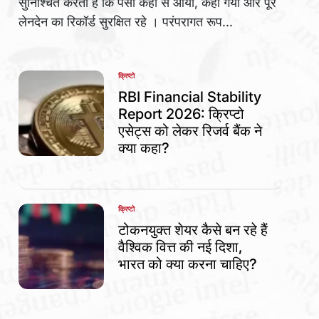
सुनिश्चित करती हैं कि पैसा कहां से आया, कहां गया और पूरे
लेनदेन का रिकॉर्ड सुरक्षित रहे । परंपरागत रूप...
क्रिप्टो
POSTED
IN
RBI Financial Stability
Report 2026: क्रिप्टो
एसेट्स को लेकर रिजर्व बैंक ने
क्या कहा?
क्रिप्टो
POSTED
IN
टोकनयुक्त शेयर कैसे बन रहे हैं
वैश्विक वित्त की नई दिशा,
भारत को क्या करना चाहिए?