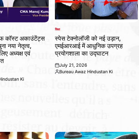
शिक्षा
POSTED
IN
ऑफ कॉस्ट अकाउंटेंट्स
स्पेस टेक्नोलॉजी को नई उड़ान,
ना नया नेतृत्व,
एमईआरआई में आधुनिक उपग्रह
ए अध्यक्ष एवं
प्रयोगशाला का उद्घाटन
ित
July 21, 2026
on
Bureau Awaz Hindustan Ki
Posted
industan Ki
by