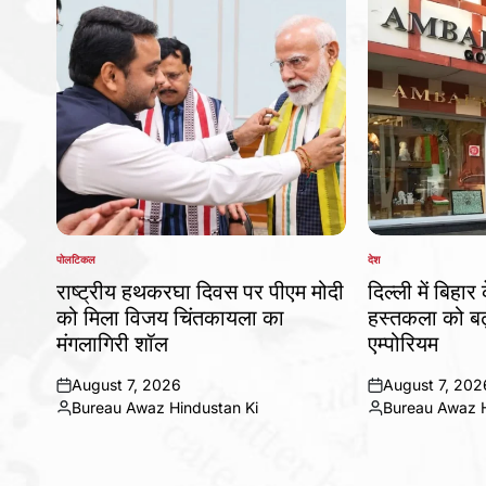
पोलटिकल
देश
POSTED
POSTED
IN
IN
राष्ट्रीय हथकरघा दिवस पर पीएम मोदी
दिल्ली में बिहार
को मिला विजय चिंतकायला का
हस्तकला को बढ़
मंगलागिरी शॉल
एम्पोरियम
August 7, 2026
August 7, 202
on
on
Bureau Awaz Hindustan Ki
Bureau Awaz H
Posted
Posted
by
by