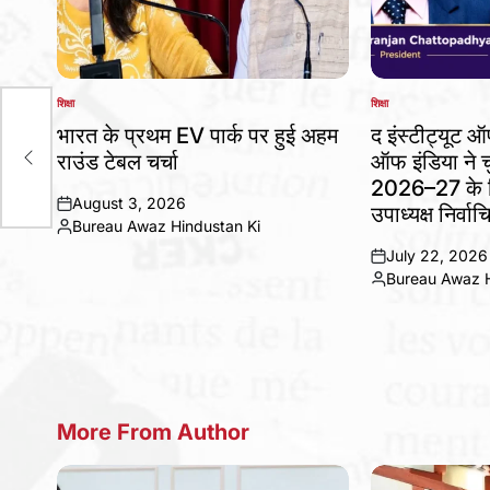
शिक्षा
शिक्षा
POSTED
POSTED
चडी
IN
IN
भारत के प्रथम EV पार्क पर हुई अहम
द इंस्टीट्यूट 
के
राउंड टेबल चर्चा
ऑफ इंडिया ने चु
2026–27 के लि
August 3, 2026
उपाध्यक्ष निर्वाच
on
Bureau Awaz Hindustan Ki
Posted
July 22, 2026
by
on
Bureau Awaz H
Posted
by
More From Author