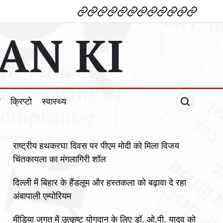
देश
विदेश
पोलटिकल
मनोरंजन
शिक्षा
टेक्नोलॉजी
व्यापार
क्राइम
धर्म
खेल
क्रिप्टो
स्वास्थ्य
AN KI
ल
क्रिप्टो
स्वास्थ्य
राष्ट्रीय हथकरघा दिवस पर पीएम मोदी को मिला विजय
चिंतकायला का मंगलागिरी शॉल
दिल्ली में बिहार के हैंडलूम और हस्तकला को बढ़ावा दे रहा
अंबापाली एम्पोरियम
मीडिया जगत में उत्कृष्ट योगदान के लिए डॉ. ओ.पी. यादव को