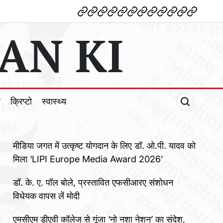
देश
विदेश
पोलटिकल
मनोरंजन
शिक्षा
टेक्नोलॉजी
व्यापार
क्राइम
धर्म
खेल
क्रिप्टो
स्वास्थ्य
AN KI
ल
क्रिप्टो
स्वास्थ्य
मीडिया जगत में उत्कृष्ट योगदान के लिए डॉ. ओ.पी. यादव को
मिला ‘LIPI Europe Media Award 2026’
डॉ. के. ए. पॉल बोले, प्रस्तावित एफसीआरए संशोधन
विधेयक वापस लें मोदी
एमसीएम डीएवी कॉलेज से गूंजा ‘नो नशा नेशन’ का संदेश,