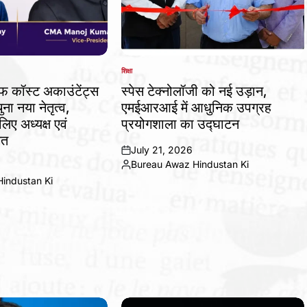
शिक्षा
POSTED
IN
ऑफ कॉस्ट अकाउंटेंट्स
स्पेस टेक्नोलॉजी को नई उड़ान,
ना नया नेतृत्व,
एमईआरआई में आधुनिक उपग्रह
ए अध्यक्ष एवं
प्रयोगशाला का उद्घाटन
ित
July 21, 2026
on
Bureau Awaz Hindustan Ki
Posted
industan Ki
by