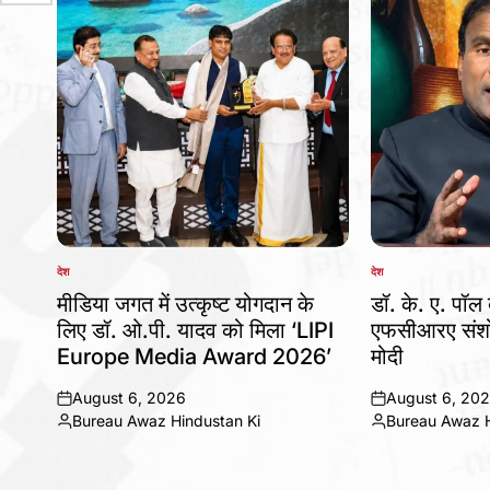
देश
देश
POSTED
POSTED
IN
IN
मीडिया जगत में उत्कृष्ट योगदान के
डॉ. के. ए. पॉल 
लिए डॉ. ओ.पी. यादव को मिला ‘LIPI
एफसीआरए संशो
Europe Media Award 2026’
मोदी
August 6, 2026
August 6, 20
on
on
Bureau Awaz Hindustan Ki
Bureau Awaz H
Posted
Posted
by
by