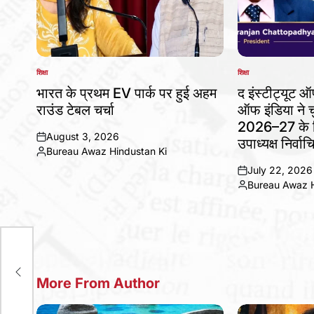
शिक्षा
शिक्षा
POSTED
POSTED
IN
IN
भारत के प्रथम EV पार्क पर हुई अहम
द इंस्टीट्यूट 
राउंड टेबल चर्चा
ऑफ इंडिया ने चु
2026–27 के लि
August 3, 2026
उपाध्यक्ष निर्वाच
on
Bureau Awaz Hindustan Ki
Posted
July 22, 2026
by
on
Bureau Awaz H
Posted
by
य का
वी
More From Author