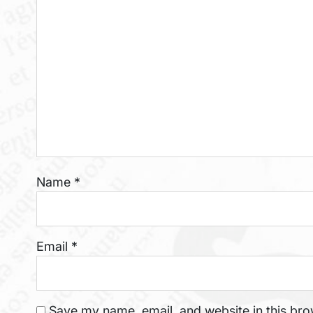
Name
*
Email
*
Save my name, email, and website in this bro