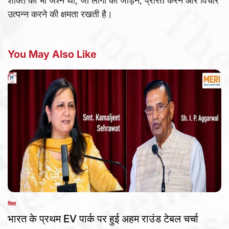
शक्ति का भी जश्न था, जो लोगों को जोड़ने, प्रेरित करने और विचार
उत्पन्न करने की क्षमता रखती है।
You May Also Like
शिक्षा
POSTED
IN
भारत के प्रथम EV पार्क पर हुई अहम राउंड टेबल चर्चा