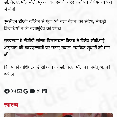
डॉ. के. ए. पॉल बोले, प्रस्तावित एफसीआरए संशोधन विधेयक वापस
लें मोदी
एमसीएम डीएवी कॉलेज से गूंजा ‘नो नशा नेशन’ का संदेश, सैकड़ों
विद्यार्थियों ने ली नशामुक्ति की शपथ
राज्यसभा में टीडीपी सांसद चिंतकायला विजय ने विशेष सीबीआई
अदालतों की कार्यप्रणाली पर उठाए सवाल, न्यायिक सुधारों की मांग
की
विजय को वाशिंगटन डीसी आने का डॉ. के.ए. पॉल का निमंत्रण, की
अपील
Facebook
Instagram
Mail
Google
YouTube
X
LinkedIn
स्वास्थ्य