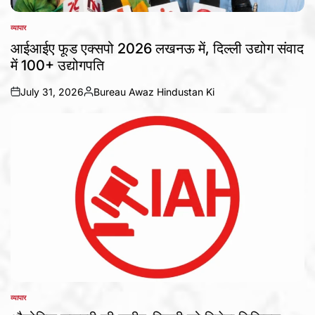
व्यापार
POSTED
IN
आईआईए फूड एक्सपो 2026 लखनऊ में, दिल्ली उद्योग संवाद
में 100+ उद्योगपति
July 31, 2026
Bureau Awaz Hindustan Ki
on
Posted
by
व्यापार
POSTED
IN