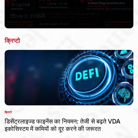
एड्स 2026 सम्मेलन में मिला वैश्विक मंच
July 9, 2026
Bureau Awaz Hindustan Ki
Post
By:
Date
क्रिप्टो
क्रिप्टो
POSTED
IN
डिसेंट्रलाइज्ड फाइनेंस का नियमन: तेजी से बढ़ते VDA
इकोसिस्टम में कमियों को दूर करने की जरूरत