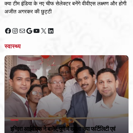
क्या टीम इंडिया के नए चीफ सेलेक्टर बनेंगे वीवीएस लक्ष्मण और होगी
अजीत अगरकर की छुट्टी
Facebook
Instagram
Mail
Google
YouTube
X
LinkedIn
स्वास्थ्य
स्वास्थ्य
POSTED
IN
इन्दिरा आईवीएफ ने बानेर, पुणे में खोला नया फर्टिलिटी एवं