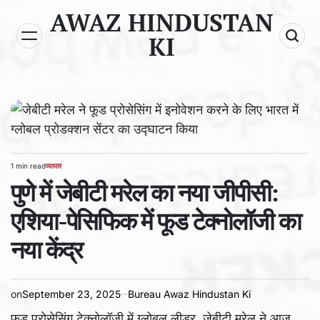
Skip
AWAZ HINDUSTAN
to
KI
content
1 min read
व्यापार
Estimated
POSTED
read
पुणे में जेबीटी मरेल का नया जीपीसी:
IN
time
एशिया-पेसिफिक में फूड टेक्नोलॉजी का
नया केंद्र
on
September 23, 2025
Bureau Awaz Hindustan Ki
फूड प्रोसेसिंग टेक्‍नोलॉजी में ग्‍लोबल लीडर, जेबीटी मरेल ने आज