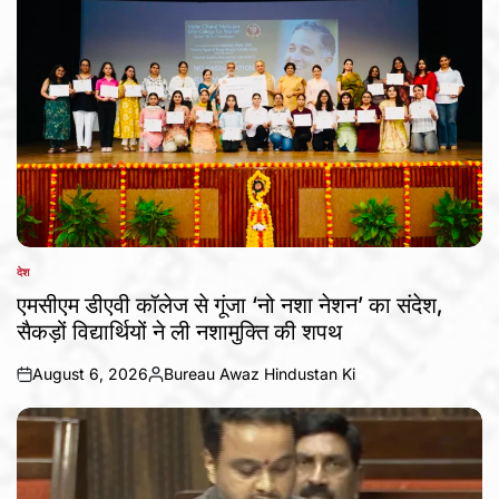
देश
POSTED
IN
एमसीएम डीएवी कॉलेज से गूंजा ‘नो नशा नेशन’ का संदेश,
सैकड़ों विद्यार्थियों ने ली नशामुक्ति की शपथ
August 6, 2026
Bureau Awaz Hindustan Ki
on
Posted
by