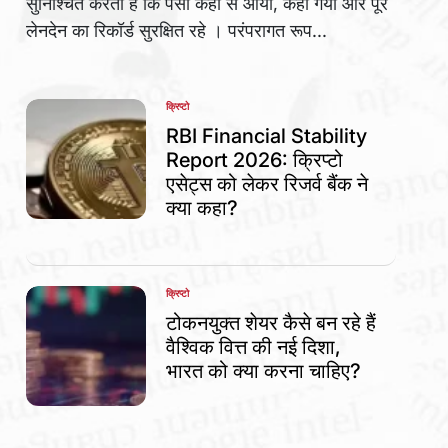
सुनिश्चित करती हैं कि पैसा कहां से आया, कहां गया और पूरे
लेनदेन का रिकॉर्ड सुरक्षित रहे । परंपरागत रूप...
क्रिप्टो
POSTED
IN
RBI Financial Stability
Report 2026: क्रिप्टो
एसेट्स को लेकर रिजर्व बैंक ने
क्या कहा?
क्रिप्टो
POSTED
IN
टोकनयुक्त शेयर कैसे बन रहे हैं
वैश्विक वित्त की नई दिशा,
भारत को क्या करना चाहिए?