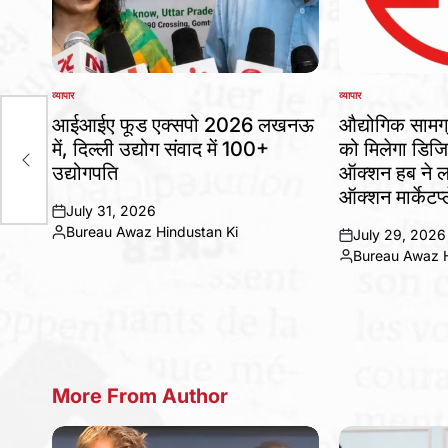
व्यापार
व्यापार
POSTED
POSTED
IN
IN
आईआईए फूड एक्सपो 2026 लखनऊ
औद्योगिक सामग
ीफ़
में, दिल्ली उद्योग संवाद में 100+
को मिलेगा डिजिट
बताया
उद्योगपति
ऑक्शन हब ने ल
ऑक्शन मार्केटप्
July 31, 2026
on
Bureau Awaz Hindustan Ki
July 29, 2026
Posted
on
Bureau Awaz H
by
Posted
by
More From Author