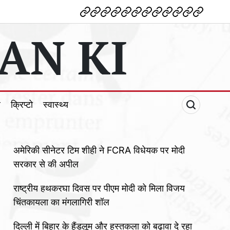
देश
विदेश
पोलटिकल
मनोरंजन
शिक्षा
टेक्नोलॉजी
व्यापार
क्राइम
धर्म
खेल
क्रिप्टो
स्वास्थ्य
AN KI
ल
क्रिप्टो
स्वास्थ्य
अमेरिकी सीनेटर टिम शीही ने FCRA विधेयक पर मोदी
सरकार से की अपील
राष्ट्रीय हथकरघा दिवस पर पीएम मोदी को मिला विजय
चिंतकायला का मंगलागिरी शॉल
दिल्ली में बिहार के हैंडलूम और हस्तकला को बढ़ावा दे रहा