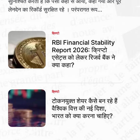
सुनिश्चित करती हैं कि पैसा कहां से आया, कहां गया और पूरे
लेनदेन का रिकॉर्ड सुरक्षित रहे । परंपरागत रूप...
क्रिप्टो
POSTED
IN
RBI Financial Stability
Report 2026: क्रिप्टो
एसेट्स को लेकर रिजर्व बैंक ने
क्या कहा?
क्रिप्टो
POSTED
IN
टोकनयुक्त शेयर कैसे बन रहे हैं
वैश्विक वित्त की नई दिशा,
भारत को क्या करना चाहिए?