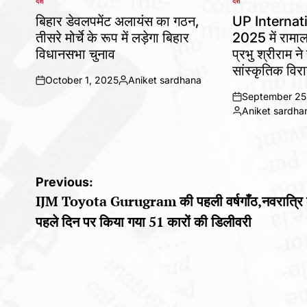
देश
देश
POSTED
POSTED
IN
IN
बिहार डेवलपमेंट अलायंस का गठन,
UP Internat
तीसरे मोर्चे के रूप में लड़ेगा बिहार
2025 में राम
विधानसभा चुनाव
प्रभु श्रीराम 
सांस्कृतिक विर
October 1, 2025
Aniket sardhana
on
Posted
September 25
by
on
Aniket sardha
Posted
by
Post
Previous:
IJM Toyota Gurugram की पहली वर्षगाँठ,नवरात्रि 
navigation
पहले दिन पर किया गया 51 कारों की डिलीवरी