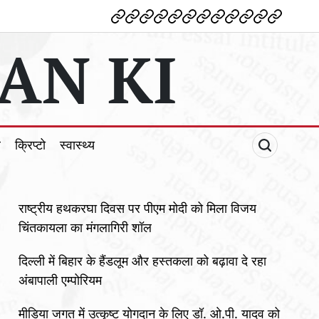
देश
विदेश
पोलटिकल
मनोरंजन
शिक्षा
टेक्नोलॉजी
व्यापार
क्राइम
धर्म
खेल
क्रिप्टो
स्वास्थ्य
AN KI
ल
क्रिप्टो
स्वास्थ्य
राष्ट्रीय हथकरघा दिवस पर पीएम मोदी को मिला विजय
चिंतकायला का मंगलागिरी शॉल
दिल्ली में बिहार के हैंडलूम और हस्तकला को बढ़ावा दे रहा
अंबापाली एम्पोरियम
मीडिया जगत में उत्कृष्ट योगदान के लिए डॉ. ओ.पी. यादव को