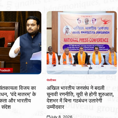
पोलटिकल
POSTED
IN
चिंतकायला विजय का
अखिल भारतीय जनसंघ ने बदली
ोधन, ‘वंदे मातरम्’ के
चुनावी रणनीति, यूपी से होगी शुरुआत,
 एकता और भारतीय
देशभर में बिना गठबंधन उतारेगी
 संदेश
उम्मीदवार
July 8, 2026