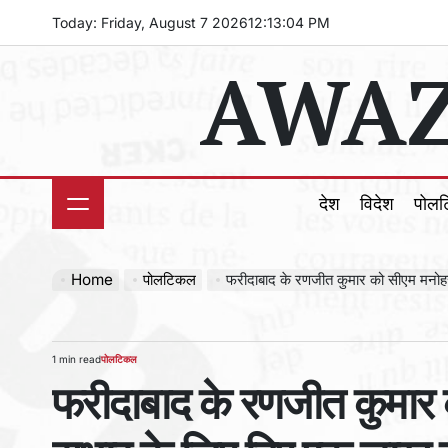
Skip
Today: Friday, August 7 2026
12
:
13
:
05
PM
to
AWAZ
content
देश
विदेश
पोल
Home
पोलटिकल
फरीदाबाद के रणजीत कुमार को सीएम मनोह
1 min read
पोलटिकल
Estimated
POSTED
फरीदाबाद के रणजीत कुमार
read
IN
time