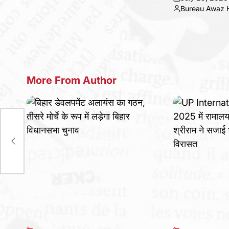
Posted
on
Bureau Awaz H
by
Posted
by
More From Author
ली
या