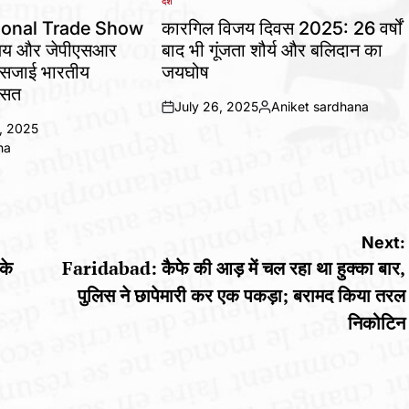
देश
POSTED
IN
ional Trade Show
कारगिल विजय दिवस 2025: 26 वर्षों
ालय और जेपीएसआर
बाद भी गूंजता शौर्य और बलिदान का
ने सजाई भारतीय
जयघोष
ासत
July 26, 2025
Aniket sardhana
on
Posted
, 2025
by
na
Next:
के
Faridabad: कैफे की आड़ में चल रहा था हुक्का बार,
पुलिस ने छापेमारी कर एक पकड़ा; बरामद किया तरल
निकोटिन