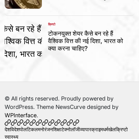
क्रिप्टो
POSTED
IN
टोकनयुक्त शेयर कैसे बन रहे हैं
वैश्विक वित्त की नई दिशा, भारत को
क्या करना चाहिए?
© All rights reserved. Proudly powered by
WordPress. Theme NewsCurve designed by
WPInterface
.
देश
विदेश
पोलटिकल
मनोरंजन
शिक्षा
टेक्नोलॉजी
व्यापार
क्राइम
धर्म
खेल
क्रिप्टो
स्वास्थ्य
देश
विदेश
पोलटिकल
मनोरंजन
शिक्षा
टेक्नोलॉजी
व्यापार
क्राइम
धर्म
खेल
क्रिप्टो
स्वास्थ्य