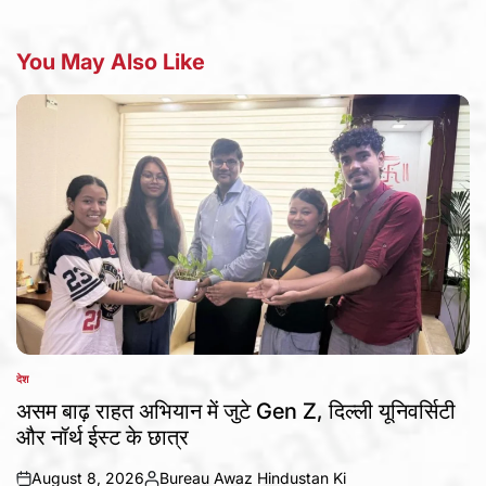
You May Also Like
देश
POSTED
IN
असम बाढ़ राहत अभियान में जुटे Gen Z, दिल्ली यूनिवर्सिटी
और नॉर्थ ईस्ट के छात्र
August 8, 2026
Bureau Awaz Hindustan Ki