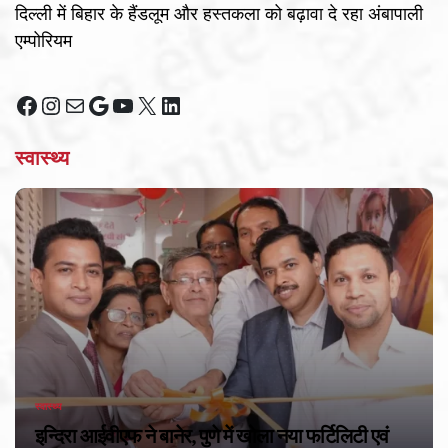
दिल्ली में बिहार के हैंडलूम और हस्तकला को बढ़ावा दे रहा अंबापाली
एम्पोरियम
Facebook
Instagram
Mail
Google
YouTube
X
LinkedIn
स्वास्थ्य
स्वास्थ्य
POSTED
IN
इन्दिरा आईवीएफ ने बानेर, पुणे में खोला नया फर्टिलिटी एवं