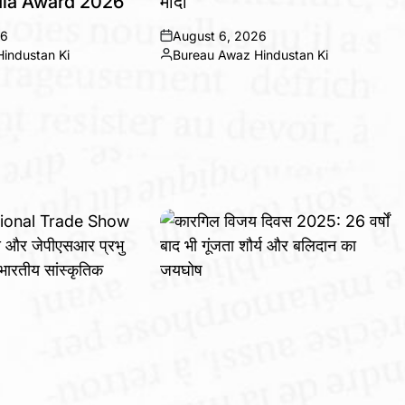
ia Award 2026’
मोदी
26
August 6, 2026
on
industan Ki
Bureau Awaz Hindustan Ki
Posted
by