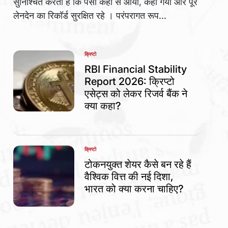
सुनिश्चित करती हैं कि पैसा कहां से आया, कहां गया और पूरे
लेनदेन का रिकॉर्ड सुरक्षित रहे । परंपरागत रूप...
क्रिप्टो
POSTED
IN
RBI Financial Stability
Report 2026: क्रिप्टो
एसेट्स को लेकर रिजर्व बैंक ने
क्या कहा?
क्रिप्टो
POSTED
IN
टोकनयुक्त शेयर कैसे बन रहे हैं
वैश्विक वित्त की नई दिशा,
भारत को क्या करना चाहिए?