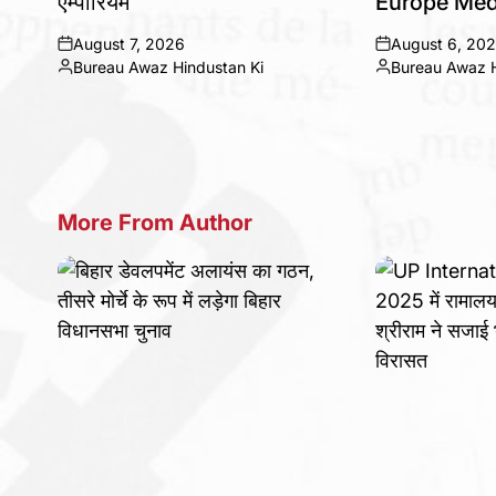
एम्पोरियम
Europe Med
August 7, 2026
August 6, 20
on
on
Bureau Awaz Hindustan Ki
Bureau Awaz H
Posted
Posted
by
by
More From Author