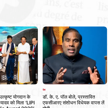
देश
POSTED
IN
उत्कृष्ट योगदान के
डॉ. के. ए. पॉल बोले, प्रस्तावित
 यादव को मिला ‘LIPI
एफसीआरए संशोधन विधेयक वापस लें