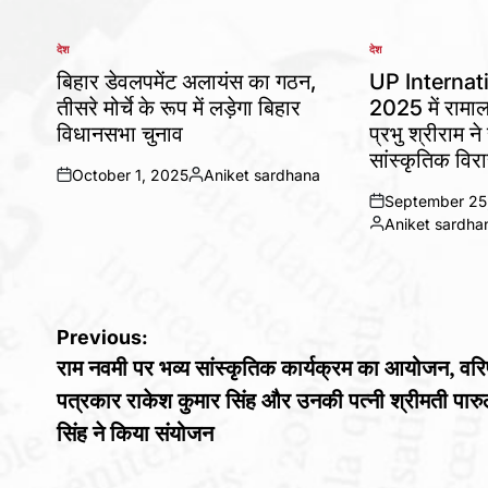
देश
देश
POSTED
POSTED
IN
IN
बिहार डेवलपमेंट अलायंस का गठन,
UP Internat
तीसरे मोर्चे के रूप में लड़ेगा बिहार
2025 में राम
विधानसभा चुनाव
प्रभु श्रीराम 
सांस्कृतिक विर
October 1, 2025
Aniket sardhana
on
Posted
September 25
by
on
Aniket sardha
Posted
by
Post
Previous:
राम नवमी पर भव्य सांस्कृतिक कार्यक्रम का आयोजन, वरिष
navigation
पत्रकार राकेश कुमार सिंह और उनकी पत्नी श्रीमती पार
सिंह ने किया संयोजन