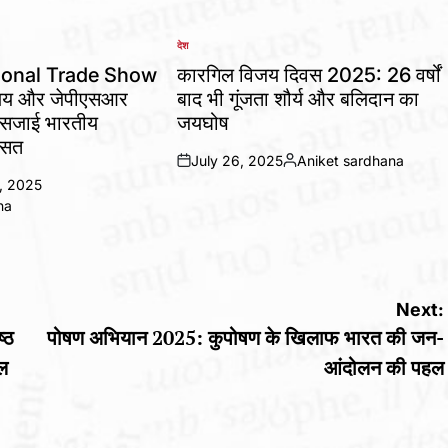
देश
POSTED
IN
ional Trade Show
कारगिल विजय दिवस 2025: 26 वर्षों
ालय और जेपीएसआर
बाद भी गूंजता शौर्य और बलिदान का
ने सजाई भारतीय
जयघोष
ासत
July 26, 2025
Aniket sardhana
on
Posted
, 2025
by
na
Next:
्ठ
पोषण अभियान 2025: कुपोषण के खिलाफ भारत की जन-
ुल
आंदोलन की पहल