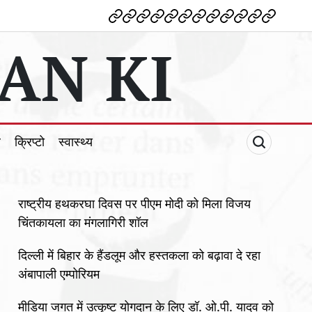
देश
विदेश
पोलटिकल
मनोरंजन
शिक्षा
टेक्नोलॉजी
व्यापार
क्राइम
धर्म
खेल
क्रिप्टो
स्वास्थ्य
AN KI
ल
क्रिप्टो
स्वास्थ्य
राष्ट्रीय हथकरघा दिवस पर पीएम मोदी को मिला विजय
चिंतकायला का मंगलागिरी शॉल
दिल्ली में बिहार के हैंडलूम और हस्तकला को बढ़ावा दे रहा
अंबापाली एम्पोरियम
मीडिया जगत में उत्कृष्ट योगदान के लिए डॉ. ओ.पी. यादव को