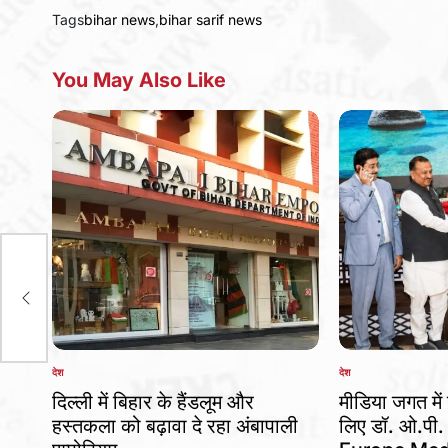
Tags
bihar news
,
bihar sarif news
You May Also Like
्रम
देश
देश
POSTED
POSTED
IN
IN
दिल्ली में बिहार के हैंडलूम और
मीडिया जगत में 
हस्तकला को बढ़ावा दे रहा अंबापाली
लिए डॉ. ओ.पी.