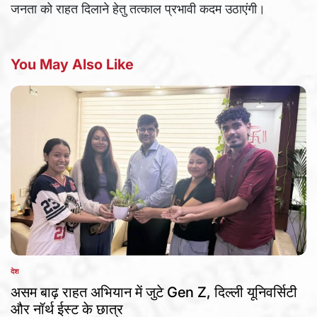
जनता को राहत दिलाने हेतु तत्काल प्रभावी कदम उठाएंगी।
You May Also Like
देश
POSTED
IN
असम बाढ़ राहत अभियान में जुटे Gen Z, दिल्ली यूनिवर्सिटी
और नॉर्थ ईस्ट के छात्र