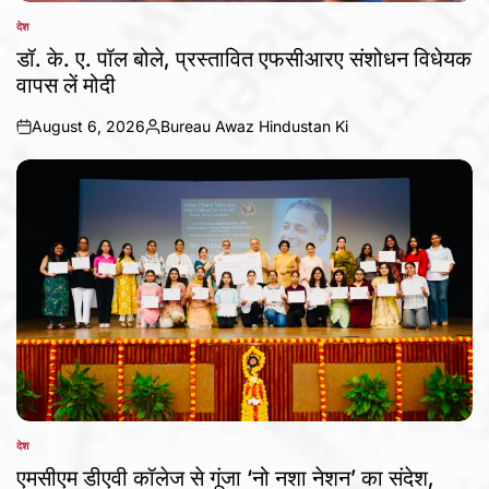
देश
POSTED
IN
डॉ. के. ए. पॉल बोले, प्रस्तावित एफसीआरए संशोधन विधेयक
वापस लें मोदी
August 6, 2026
Bureau Awaz Hindustan Ki
on
Posted
by
देश
POSTED
IN
एमसीएम डीएवी कॉलेज से गूंजा ‘नो नशा नेशन’ का संदेश,