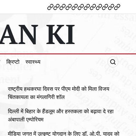
देश
विदेश
पोलटिकल
मनोरंजन
शिक्षा
टेक्नोलॉजी
व्यापार
क्राइम
धर्म
खेल
क्रिप्टो
स्वास्थ्य
AN KI
ल
क्रिप्टो
स्वास्थ्य
राष्ट्रीय हथकरघा दिवस पर पीएम मोदी को मिला विजय
चिंतकायला का मंगलागिरी शॉल
दिल्ली में बिहार के हैंडलूम और हस्तकला को बढ़ावा दे रहा
अंबापाली एम्पोरियम
मीडिया जगत में उत्कृष्ट योगदान के लिए डॉ. ओ.पी. यादव को