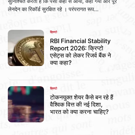
सुनिश्चित करती हैं कि पैसा कहां से आया, कहां गया और पूरे
लेनदेन का रिकॉर्ड सुरक्षित रहे । परंपरागत रूप...
क्रिप्टो
POSTED
IN
RBI Financial Stability
Report 2026: क्रिप्टो
एसेट्स को लेकर रिजर्व बैंक ने
क्या कहा?
क्रिप्टो
POSTED
IN
टोकनयुक्त शेयर कैसे बन रहे हैं
वैश्विक वित्त की नई दिशा,
भारत को क्या करना चाहिए?