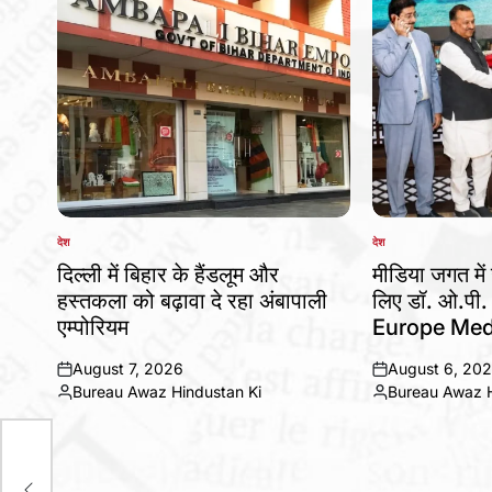
देश
देश
POSTED
POSTED
IN
IN
दिल्ली में बिहार के हैंडलूम और
मीडिया जगत में 
हस्तकला को बढ़ावा दे रहा अंबापाली
लिए डॉ. ओ.पी.
एम्पोरियम
Europe Med
August 7, 2026
August 6, 20
on
on
Bureau Awaz Hindustan Ki
Bureau Awaz H
Posted
Posted
by
by
,