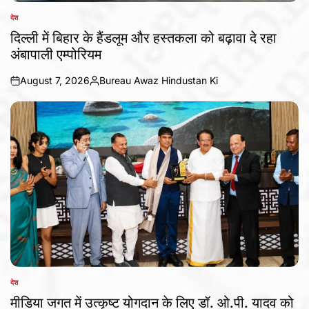
देश
POSTED
IN
दिल्ली में बिहार के हैंडलूम और हस्तकला को बढ़ावा दे रहा
अंबापाली एम्पोरियम
August 7, 2026
Bureau Awaz Hindustan Ki
on
Posted
by
देश
POSTED
IN
मीडिया जगत में उत्कृष्ट योगदान के लिए डॉ. ओ.पी. यादव को