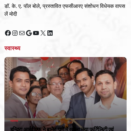
डॉ. के. ए. पॉल बोले, प्रस्तावित एफसीआरए संशोधन विधेयक वापस
लें मोदी
Facebook
Instagram
Mail
Google
YouTube
X
LinkedIn
स्वास्थ्य
स्वास्थ्य
POSTED
IN
इन्दिरा आईवीएफ ने बानेर, पुणे में खोला नया फर्टिलिटी एवं